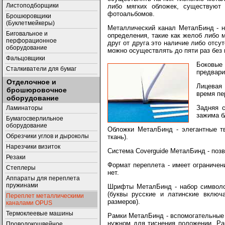
Листоподборщики
либо мягких обложек, существуют
фотоальбомов.
Брошюровщики
(Буклетмейкеры)
Металлический канал МеталБинд - н
Биговальное и
определения, такие как желоб либо 
перфорационное
друг от друга это наличие либо отсу
оборудование
можно осуществлять до пяти раз без 
Фальцовщики
Боковые 
Сталкиватели для бумаг
предвари
Отделочное и
Лицевая
брошюровочное
время пе
оборудование
Задняя 
Ламинаторы
зажима б
Бумагосверлильное
оборудование
Обложки МеталБинд - элегантные тв
Обрезчики углов и дыроколы
ткань).
Нарезчики визиток
Система Coverguide МеталБинд - позв
Резаки
Формат переплета - имеет ограничен
Степлеры
нет.
Аппараты для переплета
пружинами
Шрифты МеталБинд - набор символов
(буквы русские и латинские включ
Переплет металлическими
размеров).
каналами OPUS
Термоклеевые машины
Рамки МеталБинд - вспомогательные
нужном для тиснения положении. Рам
Проволокошвейное