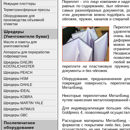
Переплет - это лицо компании и над
Режущие плоттеры
равных по содержанию, был облечен
Термотрансферные прессы
самых разнообразных документов, р
этих документов можно подобрать н
Оборудование для
обложек, пружин, каналов и спиралей
производства объемной
этикетки
Переплет
удовлетв
Шредеры
очень ва
(Уничтожители бумаг)
деформи
Масло и пакеты для
можно в
уничтожителей
ограничи
Аппараты для переработки
Независи
гофрокартона
позволяе
любой вк
Шредеры DAEJIN
переплете на пластиковую пружину
KOSTAL/CHASTER
документы и без обложек.
Шредеры PEACH
Оборудование, предназначенное дл
Шредеры HSM
повреждая поверхность переплета
Шредеры DAHLE
МеталБинд.
Шредеры IDEAL
Некоторые переплетчики МеталБинд
Шредеры KOBRA
путем нанесения металлизированной 
Шредеры MARTIN YALE
Для индивидуализации больших объ
Шредеры INTIMUS
Goldpress 4, позволяющий осуществл
Шредеры GBC
Расходные материалы МеталБинд -
Послепечатное
форматов с покрытием либо без, (не
оборудование
осуществлять на них тиснение мета