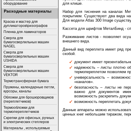
для клише.
оборудование
Расходные материалы
Набор для тиснения на каналах Мет
покрытием. Существуют два вида наб
Для модели Atlas 300 Image существу
Краска и мастер для
дупликаторов\ризографов
Кассета для шрифтов МеталБинд - сп
Пленка для ламинаторов
Разжимание листов - позволяет осу
Сверла для
внешнего вида.
бумагосверлильных машин
NAGEL
Данный вид переплета имеет ряд пр
Сверла для
скобой.
бумагосверлильных машин
USHIDA
документ имеет презентабельны
Cверла для
надежность – листы плотно о
бумагосверлильных машин
термопереплетом позволяем пр
VEKTOR
универсальность – возможнос
Термотрансферная бумага
«каналов».
безопасность – листы не пер
Пружины, календарные петли,
курсоры, каналы
важно для документов име
возможность раскрепить докум
Обложки для брошюровщиков
возможность переплетать докум
(переплетчиков)
Термообложки для
Данные аппараты можно использовать
термопереплетчиков
ценных книг небольшим тиражом, пере
Скрепки для офисных, ручных
и электрических степлеров
Материалы , используемые