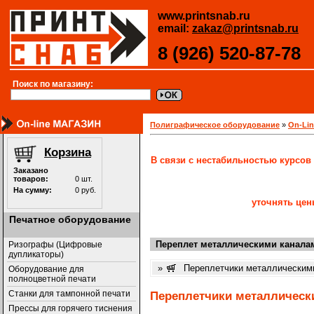
www.printsnab.ru
email:
zakaz@printsnab.ru
8 (926) 520-87-78
Поиск по магазину:
Полиграфическое оборудование
»
On-Li
В связи с нестабильностью курсов
уточнять цен
Печатное оборудование
Переплет металлическими канал
Ризографы (Цифровые
дупликаторы)
»
Переплетчики металлически
Оборудование для
полноцветной печати
Станки для тампонной печати
Переплетчики металлическ
Прессы для горячего тиснения