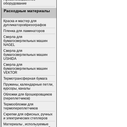
оборудование
Расходные материалы
Краска и мастер для
дупликаторов\ризографов
Пленка для ламинаторов
Сверла для
бумагосверлильных машин
NAGEL
Сверла для
бумагосверлильных машин
USHIDA
Cверла для
бумагосверлильных машин
VEKTOR
Термотрансферная бумага
Пружины, календарные петли,
курсоры, каналы
Обложки для брошюровщиков
(переплетчиков)
Термообложки для
термопереплетчиков
Скрепки для офисных, ручных
и электрических степлеров
Материалы , используемые