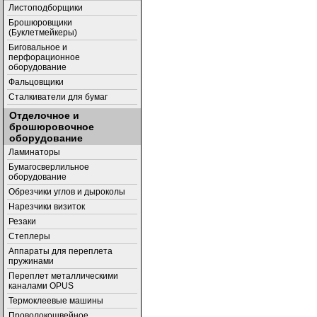
Листоподборщики
Брошюровщики
(Буклетмейкеры)
Биговальное и
перфорационное
оборудование
Фальцовщики
Сталкиватели для бумаг
Отделочное и
брошюровочное
оборудование
Ламинаторы
Бумагосверлильное
оборудование
Обрезчики углов и дыроколы
Нарезчики визиток
Резаки
Степлеры
Аппараты для переплета
пружинами
Переплет металлическими
каналами OPUS
Термоклеевые машины
Проволокошвейное