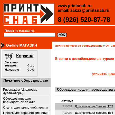
www.printsnab.ru
email:
zakaz@printsnab.ru
8 (926) 520-87-78
Поиск по магазину:
Полиграфическое оборудование
»
On-Li
В связи с нестабильностью курсов
уточнять цен
Печатное оборудование
Оборудование для производства 
Ризографы (Цифровые
дупликаторы)
Оборудование для
Артикул
полноцветной печати
A10001
Дозатор смолы Eurodrop Е33
Станки для тампонной печати
A10002
Дозатор смолы Eurodrop Е34
Прессы для горячего тиснения