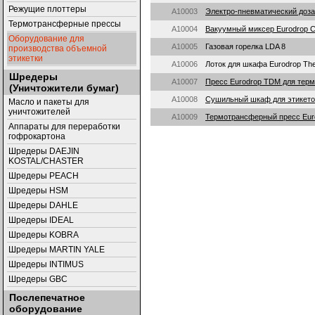
Режущие плоттеры
A10003
Электро-пневматический доза
Термотрансферные прессы
A10004
Вакуумный миксер Eurodrop С8
Оборудование для
A10005
Газовая горелка LDA 8
производства объемной
этикетки
A10006
Лоток для шкафа Eurodrop Th
Шредеры
A10007
Пресс Eurodrop TDM для терм
(Уничтожители бумаг)
A10008
Сушильный шкаф для этикето
Масло и пакеты для
уничтожителей
A10009
Термотрансферный пресс Eur
Аппараты для переработки
гофрокартона
Шредеры DAEJIN
KOSTAL/CHASTER
Шредеры PEACH
Шредеры HSM
Шредеры DAHLE
Шредеры IDEAL
Шредеры KOBRA
Шредеры MARTIN YALE
Шредеры INTIMUS
Шредеры GBC
Послепечатное
оборудование